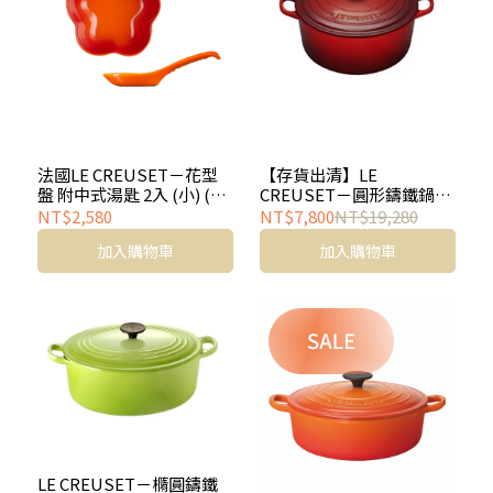
法國LE CREUSET－花型
【存貨出清】LE
盤 附中式湯匙 2入 (小) (火
CREUSET－圓形鑄鐵鍋
焰橘)
（櫻桃紅．直徑26cm）
NT$2,580
NT$7,800
NT$19,280
加入購物車
加入購物車
LE CREUSET－橢圓鑄鐵