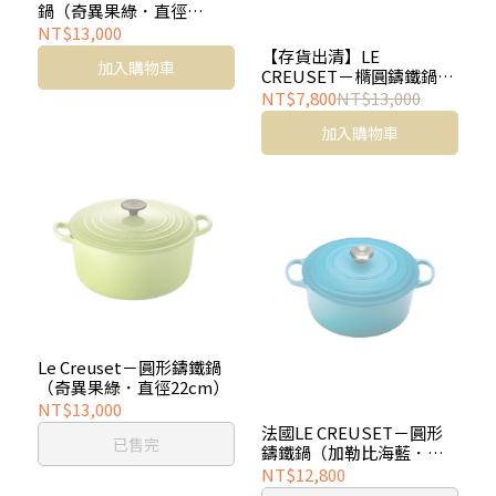
鍋（奇異果綠．直徑
25cm）
NT$13,000
【存貨出清】LE
加入購物車
CREUSET－橢圓鑄鐵鍋
（火焰橘．直徑25cm）
NT$7,800
NT$13,000
加入購物車
Le Creuset－圓形鑄鐵鍋
（奇異果綠．直徑22cm）
NT$13,000
法國LE CREUSET－圓形
已售完
鑄鐵鍋（加勒比海藍．直
徑20cm）
NT$12,800