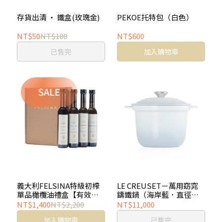
存貨出清 · 鐵盒(玫瑰金)
PEKOE托特包（白色）
NT$50
NT$100
NT$600
已售完
加入購物車
義大利FELSINA特級初榨
LE CREUSET－萬用窈窕
單品橄欖油禮盒【有效日
鑄鐵鍋（海岸藍．直徑
期：2026/12/31】
20cm）
NT$1,400
NT$2,200
NT$11,000
加入購物車
已售完