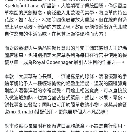
Kjældgård-Larsen所設計，大膽顛覆了傳統圖騰，僅保留唐
草構圖的原創概念，廣泛融入北歐現代美學，將唐草的特色
花紋，如：花朵、棕櫚等圖像局部放大重組，但在線條與造
型上以更活潑、新穎的方式呈現。故而更能傳遞出近代北歐
自信悠閒的生活品味，在氣質上顯得優雅而大方！
而對於藝術與生活品味獨具慧眼的丹麥王儲菲德烈與王妃瑪
麗唐娜森，也特別指定大唐草系列為每日在行宮中使用的餐
瓷器皿，成為Royal Copenhagen最引人注目的作品之一。
本款「大唐草點心長盤」，流暢寫意的線條、活潑優雅的手
繪筆觸給予人一種輕鬆愉悅的輕盈生活感，溫潤的圓邊弧角
則給人溫馨洋溢的幸福感受。用途上相當寬廣，可以直接放
入微波爐加熱，也適合盛裝各式菜餚、麵包、水果、零食、
餅乾等各色餐點；同時也可用於簡單收納小物，或與其他餐
瓷mix & match搭配使用，更能展現個人不凡品味！
※本款點心長盤附有原廠進口高雅紙盒，不論是自行使用、