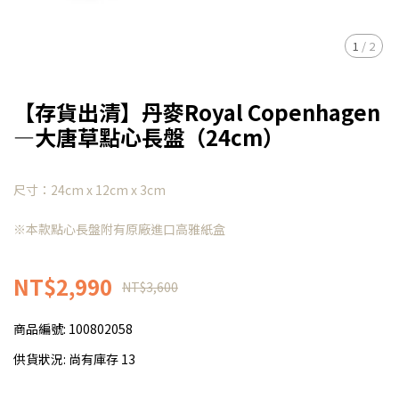
1
/
2
【存貨出清】丹麥Royal Copenhagen
—大唐草點心長盤（24cm）
尺寸：24cm x 12cm x 3cm
※本款點心長盤附有原廠進口高雅紙盒
NT$2,990
NT$3,600
商品編號:
100802058
供貨狀況:
尚有庫存 13