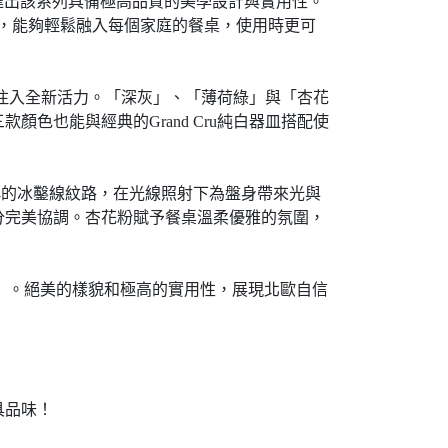
萄酒，傳達出該系列具備極高品質的美學設計與實用性。
簡練感，能夠輕鬆融入每個家庭的餐桌，使用時更可
ru」白瓷器皿注入全新活力。「深灰」、「薄荷綠」與「杏花
也能與經典的Grand Cru純白器皿搭配使
四個對稱的冰鑿線紋路，在光線照射下為盤身帶來光與
分完美協調。杏花粉賦予餐桌溫柔優雅的氛圍，
℃）。絕美的樣貌和極高的實用性，展現北歐自信
具品味！