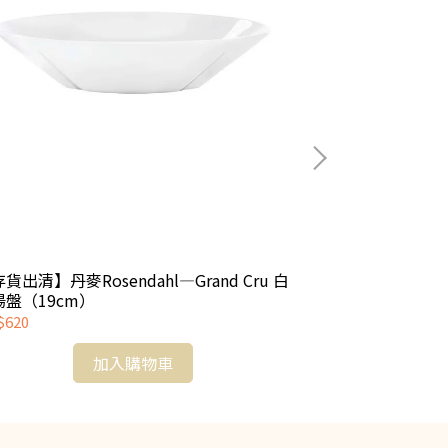
貨出清】丹麥Rosendahl—Grand Cru 白
【存貨出清】丹麥Ro
湯盤（19cm）
草點心長盤（24
$620
NT$2,990
加入購物車