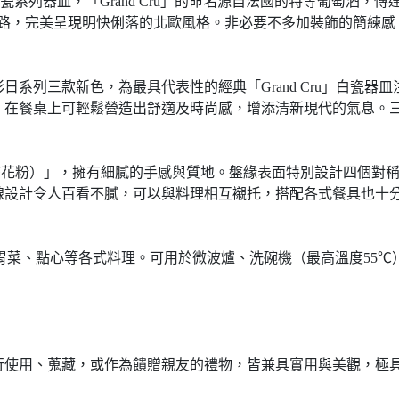
表性的經典白瓷系列器皿，「Grand Cru」的命名源自法國的特等葡
l經典冰鑿線紋路，完美呈現明快俐落的北歐風格。非必要不多加裝飾的
olourful 」彩日系列三款新色，為最具代表性的經典「Grand C
餐桌上可輕鬆營造出舒適及時尚感，增添清新現代的氣息。三款顏色
日餐盤（23cm，杏花粉）」，擁有細膩的手感與質地。盤緣表面特別設計
線設計令人百看不膩，可以與料理相互襯托，搭配各式餐具也十
開胃菜、點心等各式料理。可用於微波爐、洗碗機（最高溫度55
行使用、蒐藏，或作為饋贈親友的禮物，皆兼具實用與美觀，極