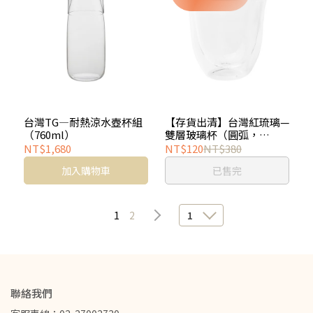
台灣TG—耐熱涼水壺杯組
【存貨出清】台灣紅琉璃—
（760ml）
雙層玻璃杯（圓弧，
250ml）
NT$1,680
NT$120
NT$380
加入購物車
已售完
1
2
1
聯絡我們