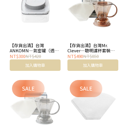
【存貨出清】台灣
【存貨出清】台灣Mr.
ANKOMN—氣密罐（透
Clever—聰明濾杯套裝組
明．0.3L）
（透明棕，500ml）
NT$300
NT$420
NT$490
NT$850
加入購物車
加入購物車