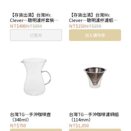
【存貨出清】台灣Mr.
【存貨出清】台灣Mr.
Clever—聰明濾杯套裝組
Clever—聰明濾杯濾紙
（透明鐵灰，500ml）
（500ml專用）
NT$490
NT$850
NT$150
NT$250
已售完
加入購物車
台灣TG—手沖咖啡壺
台灣TG—手沖咖啡濾網組
（340ml）
（114mm）
NT$750
NT$1,050