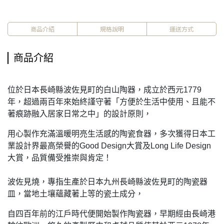
商品介紹
規格說明
運送方式
商品介紹
位於日本長崎縣波佐見町的白山陶器，成立於西元1779
年，超過兩百年來始終謹守著「方便於生活中使用、且能不
著痕跡融入居家日常之中」的設計原則，
用心製作充滿溫暖明亮生活感的陶瓷食器，多次獲得日本工
業設計界最高榮譽的Good Design大賞及Long Life Design
大賞，品質備受推崇與肯定！
波佐見燒，專指生產於日本九州長崎縣波佐見町的陶瓷器
皿，當地土壤蘊藏著上等的瓷土成分，
自四百年前的江戶時代便開始製作陶瓷器，早期經由長崎港