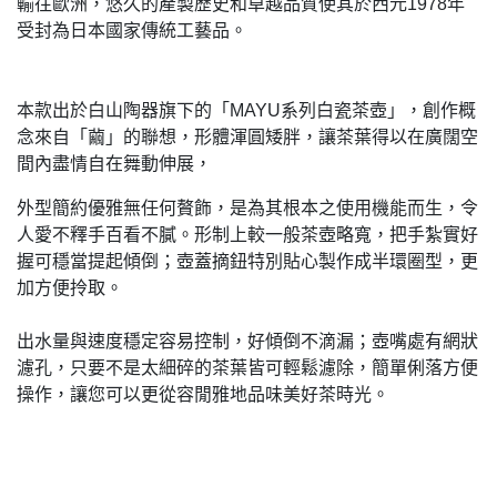
輸往歐洲，悠久的產製歷史和卓越品質使其於西元1978年
受封為日本國家傳統工藝品。
本款出於白山陶器旗下的「MAYU系列白瓷茶壺」，創作概
念來自「繭」的聯想，形體渾圓矮胖，讓茶葉得以在廣闊空
間內盡情自在舞動伸展，
外型簡約優雅無任何贅飾，是為其根本之使用機能而生，令
人愛不釋手百看不膩。形制上較一般茶壺略寬，把手紮實好
握可穩當提起傾倒；壺蓋摘鈕特別貼心製作成半環圈型，更
加方便拎取。
出水量與速度穩定容易控制，好傾倒不滴漏；壺嘴處有網狀
濾孔，只要不是太細碎的茶葉皆可輕鬆濾除，簡單俐落方便
操作，讓您可以更從容閒雅地品味美好茶時光。