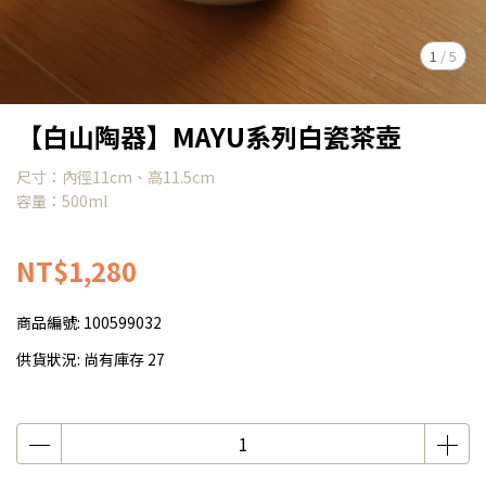
1
/
5
【白山陶器】MAYU系列白瓷茶壺
尺寸：內徑11cm、高11.5cm
容量：500ml
NT$1,280
商品編號:
100599032
供貨狀況:
尚有庫存 27