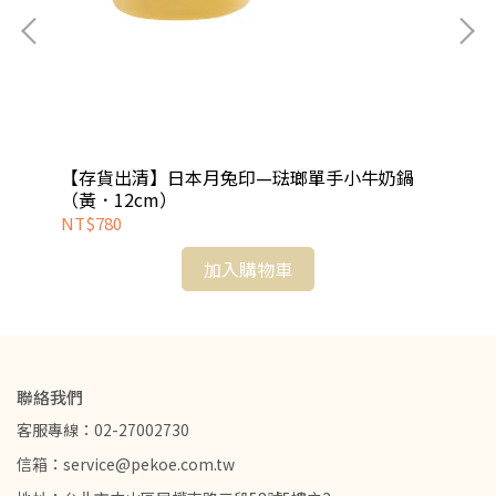
【存貨出清】日本月兔印—琺瑯單手小牛奶鍋
【
（黃．12cm）
22
NT$780
NT
加入購物車
聯絡我們
客服專線：02-27002730
信箱：service@pekoe.com.tw