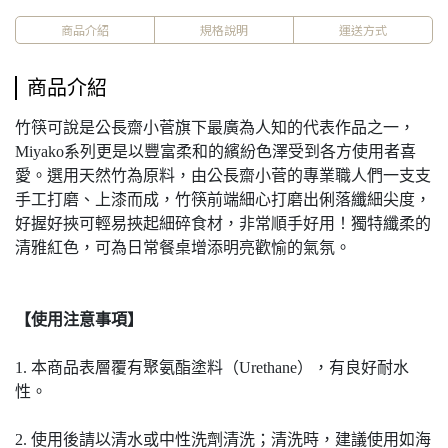
商品介紹
規格說明
運送方式
商品介紹
竹筷可說是公長齋小菅旗下最廣為人知的代表作品之一，
Miyako系列更是以豐富柔和的繽紛色澤受到各方使用者喜
愛。選用天然竹為原料，由公長齋小菅的專業職人們一支支
手工打磨、上漆而成，竹筷前端細心打磨出俐落纖細尖度，
好握好挾可輕易挾起細碎食材，非常順手好用！獨特纖柔的
清雅紅色，可為日常餐桌增添明亮歡愉的氣氛。
【使用注意事項】
1. 本商品表層覆有聚氨酯塗料（Urethane），有良好耐水
性。
2. 使用後請以清水或中性洗劑清洗；清洗時，建議使用如海