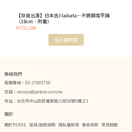
【存貨出清】日本吉川aikata—不銹鋼雪平鍋
日
（18cm．附蓋）
NT$1,280
NT
加入購物車
聯絡我們
客服專線：02-27002730
信箱：service@pekoe.com.tw
地址：台北市中山區民權東路三段58號5樓之3
關於
關於PEKOE
退貨/退款說明
隱私權政策
會員條款
常見問題